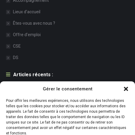
Accompagnement
Lieux d’accueil
Êtes-vous avec nous ?
Offre d’emploi
CSE
DS
Articles récents :
Une première pour l’ESAT : la bière sans alcool signée Adapei
Gérer le consentement
Cantal
Pour offrir les meilleures expériences, nous utilisons des technologies
21 juillet 2026
telles que les cookies pour stocker et/ou accéder aux informations des
appareils. Le fait de consentir à ces technologies nous permettra de
Accueil de la FACE Cantal à l’ESAT de Conthe – Pont de Julien
traiter des données telles que le comportement de navigation ou les ID
uniques sur ce site. Le fait de ne pas consentir ou de retirer son
29 juin 2026
consentement peut avoir un effet négatif sur certaines caractéristiques
et fonctions.