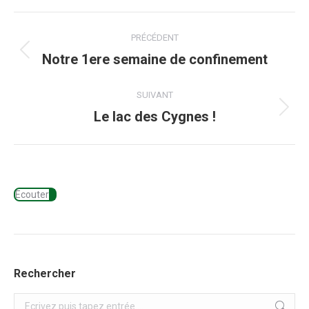
Navigation
PRÉCÉDENT
des
Article
Notre 1ere semaine de confinement
précédent
articles
:
SUIVANT
Article
Le lac des Cygnes !
suivant
:
Ecouter
Rechercher
Recherche: