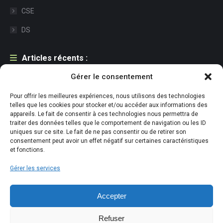
CSE
DS
Articles récents :
Gérer le consentement
Une première pour l’ESAT : la bière sans alcool signée Adapei
Cantal
Pour offrir les meilleures expériences, nous utilisons des technologies
21 juillet 2026
telles que les cookies pour stocker et/ou accéder aux informations des
appareils. Le fait de consentir à ces technologies nous permettra de
traiter des données telles que le comportement de navigation ou les ID
Accueil de la FACE Cantal à l’ESAT de Conthe – Pont de Julien
uniques sur ce site. Le fait de ne pas consentir ou de retirer son
29 juin 2026
consentement peut avoir un effet négatif sur certaines caractéristiques
et fonctions.
Retour en image des demi-finales du TOP 14 à Marseille et de la
Gérer les services
salle sensorielle
26 juin 2026
Accepter
Refuser