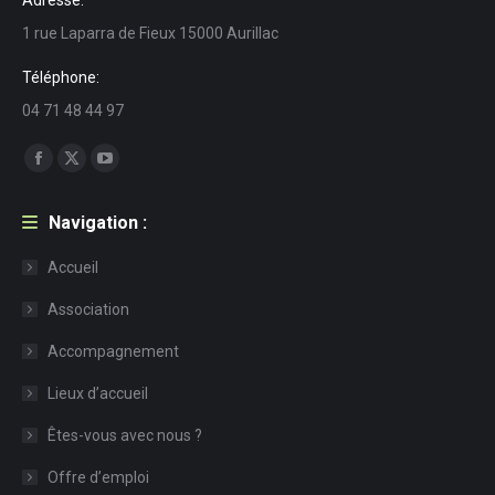
1 rue Laparra de Fieux 15000 Aurillac
Téléphone:
04 71 48 44 97
Trouvez nous sur :
Facebook
X
YouTube
page
page
page
Navigation :
opens
opens
opens
in
in
in
Accueil
new
new
new
Association
window
window
window
Accompagnement
Lieux d’accueil
Êtes-vous avec nous ?
Offre d’emploi