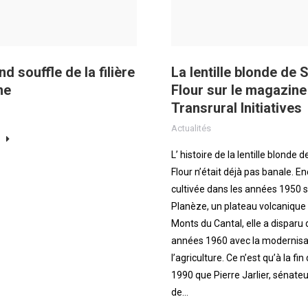
d souffle de la filière
La lentille blonde de S
ne
Flour sur le magazine
Transrural Initiatives
Actualités
L’ histoire de la lentille blonde d
Flour n’était déjà pas banale. E
cultivée dans les années 1950 s
Planèze, un plateau volca­nique
Monts du Cantal, elle a disparu 
années 1960 avec la mo­dernisa
l’agriculture. Ce n’est qu’à la fi
1990 que Pierre Jarlier, sénate
de…