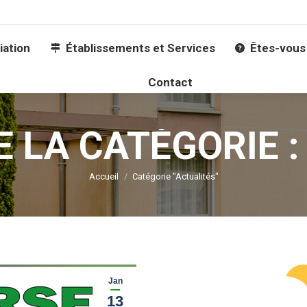
lissements et Services
Êtes-vous avec nous ?
J
iation
Établissements et Services
Êtes-vous
Contact
E LA CATÉGORIE 
Vous êtes ici :
Accueil
Catégorie "Actualités"
Jan
13