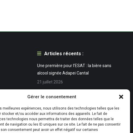
Articles récents :
Une première pour l’ESAT : la bière sans
alcool signée Adapei Cantal
21 juillet 2026
Accueil de la FACE Cantal à l’ESAT de
Gérer le consentement
Conthe – Pont de Julien
les meilleures expériences, nous utilisons des technologies telles que les
29 juin 2026
 stocker et/ou accéder aux informations des appareils. Le fait de
ces technologies nous permettra de traiter des données telles que le
Retour en image des demi-finales du TOP
 de navigation ou les ID uniques sur ce site. Le fait de ne pas consentir
14 à Marseille et de la salle sensorielle
r son consentement peut avoir un effet négatif sur certaines