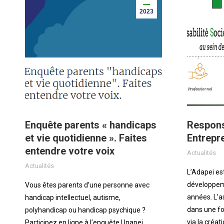
2023
Enquête parents « handicaps
Responsa
et vie quotidienne ». Faites
Entrepre
entendre votre voix
Actualités
Actualités
L’Adapei est 
développeme
Vous êtes parents d’une personne avec
années. L’a
handicap intellectuel, autisme,
dans une fo
polyhandicap ou handicap psychique ?
via la créat
Participez en ligne à l’enquête Unapei