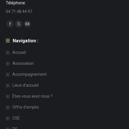
Téléphone:
04 71 48 44 97
Trouvez nous sur :
Facebook
X
YouTube
page
page
page
Navigation :
opens
opens
opens
in
in
in
Accueil
new
new
new
Association
window
window
window
Accompagnement
Lieux d’accueil
Êtes-vous avec nous ?
Offre d’emploi
CSE