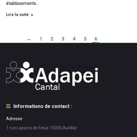
établissements…
Lire la suite
←
1
2
3
4
5
6
Informations de contact :
Adresse:
1 rue Laparra de Fieux 15000 Aurillac