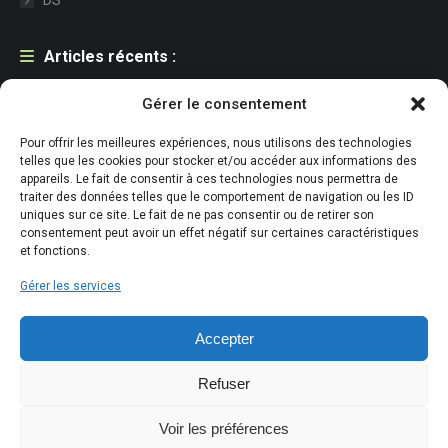
DS
Articles récents :
Une première pour l’ESAT : la bière sans alcool signée Adapei
Gérer le consentement
Cantal
Pour offrir les meilleures expériences, nous utilisons des technologies
21 juillet 2026
telles que les cookies pour stocker et/ou accéder aux informations des
appareils. Le fait de consentir à ces technologies nous permettra de
Accueil de la FACE Cantal à l’ESAT de Conthe – Pont de Julien
traiter des données telles que le comportement de navigation ou les ID
uniques sur ce site. Le fait de ne pas consentir ou de retirer son
29 juin 2026
consentement peut avoir un effet négatif sur certaines caractéristiques
et fonctions.
Retour en image des demi-finales du TOP 14 à Marseille et de la
Gérer les services
salle sensorielle
26 juin 2026
Accepter
Refuser
Voir les préférences